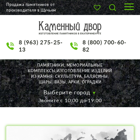
Продажа памятников от
производителя в Щучьем
О КОМПАНИИ
КАТАЛОГ
8 (963) 275-25-
8 (800) 700-60-
НАШИ РАБОТЫ
13
82
АКЦИИ
ПАМЯТНИКИ, МЕМОРИАЛЬНЫЕ
КОМПЛЕКСЫ,ИЗГОТОВЛЕНИЕ ИЗДЕЛИЙ
ДОСТАВКА
ИЗ КАМНЯ: СКУЛЬПТУРА, БАЛЯСИНЫ,
ШАРЫ, ВАЗЫ, АРКИ, ОГРАДКИ
КОНТАКТЫ
Выберите город
Звоните с 10:00 до 19:00
K2532513@yandex.ru
Екатеринбург, Щорса, 56
Пн. — Пт. с 10:00 до 19:00
Суббота с 11:00 до 17:00
Воскресенье по договор.